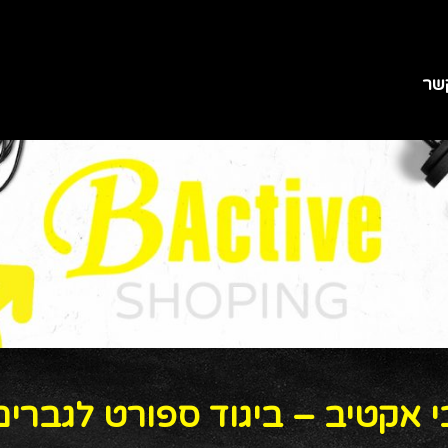
שר
י אקטיב – ביגוד ספורט לגברים