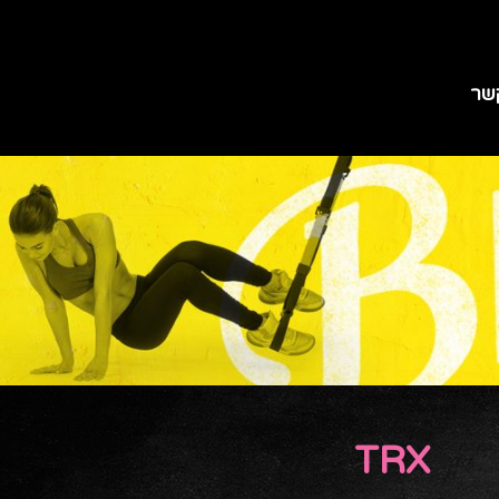
שר
TRX