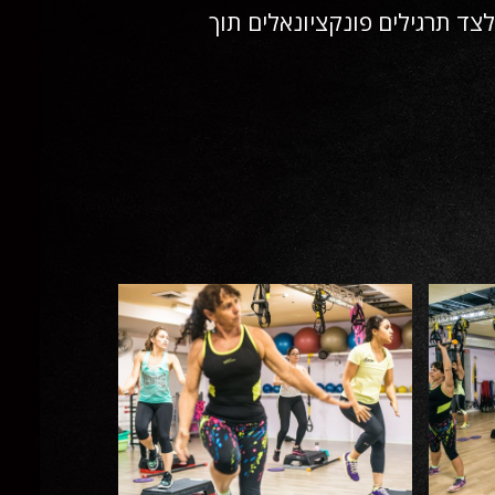
לב – אימון המשלב רצועות התנגדות (trx) לצד תרגילים פונקציונאלים תוך